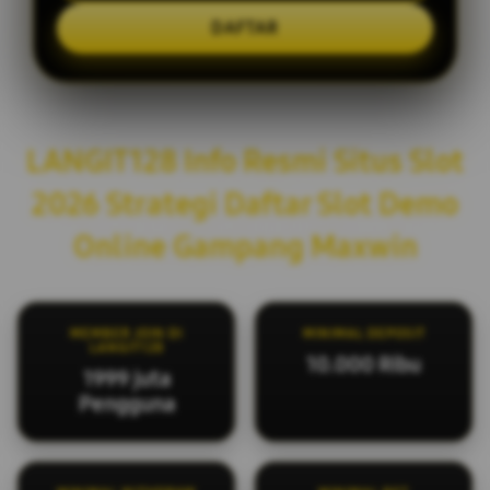
DAFTAR
Layer Popup Close
LANGIT128 Info Resmi Situs Slot
2026 Strategi Daftar Slot Demo
Online Gampang Maxwin
MEMBER JOIN DI
MINIMAL DEPOSIT
LANGIT128
10.000 Ribu
1999 juta
Pengguna