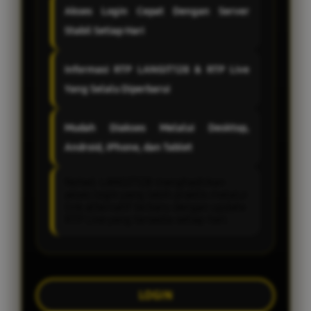
Akses Login Cepat Dengan Server
Stabil Setiap Hari
Informasi RTP LANGIT128 & RTP Live
Yang Selalu Diperbarui
Mudah Diakses Melalui Desktop,
Android, iPhone, dan Tablet
Noted: LANGIT128 menghadirkan
akses login yang lebih praktis melalui
link alternatif terbaru dengan update
RTP Live yang tersedia setiap hari.
LOGIN