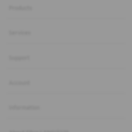
Products
Buka
Services
Buka
Support
Buka
Account
Buka
Information
Buka