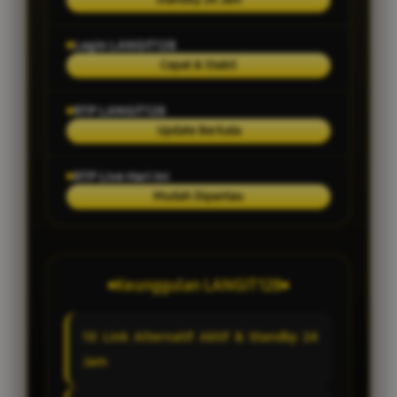
Login LANGIT128
Cepat & Stabil
RTP LANGIT128
Update Berkala
RTP Live Hari Ini
Mudah Dipantau
Keunggulan LANGIT128
10 Link Alternatif Aktif & Standby 24
Jam