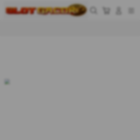
Skip
to
Cari
Troli
Login
Navigation
content
Buka Info Lebih Lanjut