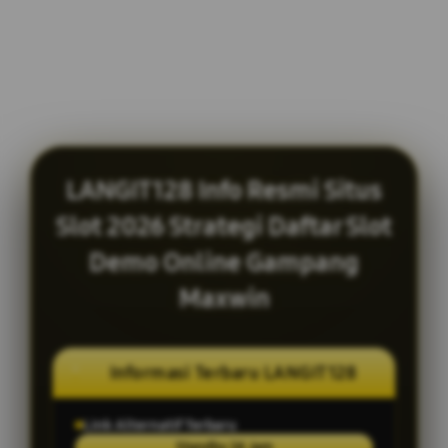
LANGIT128 Info Resmi Situs
Slot 2026 Strategi Daftar Slot
Demo Online Gampang
Maxwin
Informasi Terbaru LANGIT128
Link Alternatif Terbaru
Standby 24 Jam